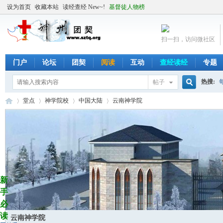
设为首页
收藏本站
读经查经 New~!
基督徒人物榜
扫一扫，访问微社区
门户
论坛
团契
阅读
互动
查经读经
专题
热搜:
帖子
搜
堂点
神学院校
中国大陆
云南神学院
索
╬
›
›
›
›
新
手
必
读
云南神学院