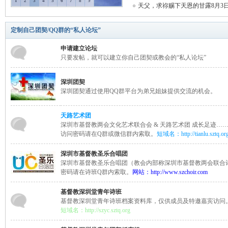
1
2
3
4
5
6
7
8
9
天父，求祢赐下天恩的甘露8月3
神
定制自己团契/QQ群的“私人论坛”
申请建立论坛
只要发帖，就可以建立你自己团契或教会的“私人论坛”
深圳团契
深圳团契通过使用QQ群平台为弟兄姐妹提供交流的机会。
天路艺术团
州
深圳市基督教两会文化艺术联合会 & 天路艺术团 成长足迹…
访问密码请在Q群或微信群内索取。
短域名：
http://tianlu.sztq.or
深圳市基督教圣乐合唱团
深圳市基督教圣乐合唱团（教会内部称深圳市基督教两会联合
密码请在诗班Q群内索取。
网站：
http://www.szchoir.com
基督教深圳堂青年诗班
基督教深圳堂青年诗班档案资料库，仅供成员及特邀嘉宾访问
短域名：
http://szyc.sztq.org
团