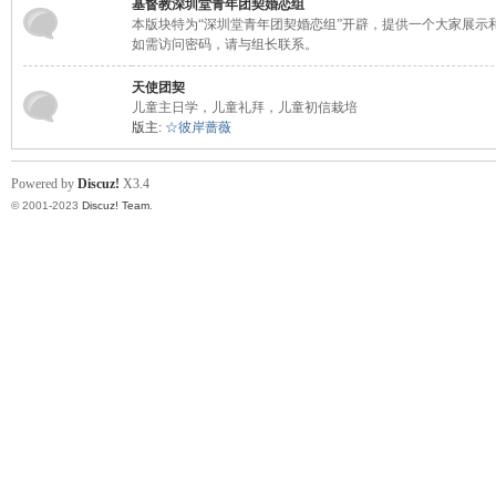
基督教深圳堂青年团契婚恋组
本版块特为“深圳堂青年团契婚恋组”开辟，提供一个大家展示
如需访问密码，请与组长联系。
天使团契
儿童主日学，儿童礼拜，儿童初信栽培
版主:
☆彼岸蔷薇
Powered by
Discuz!
X3.4
© 2001-2023
Discuz! Team
.
契
╋