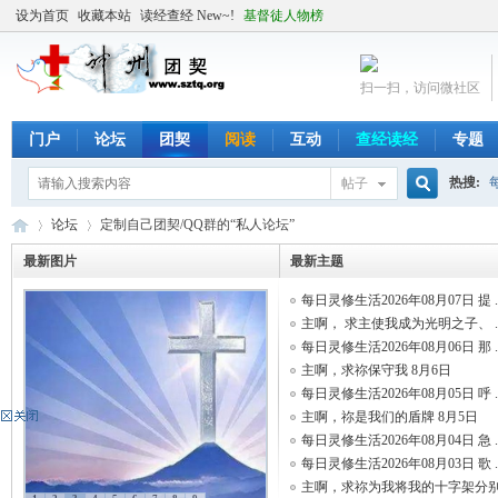
设为首页
收藏本站
读经查经 New~!
基督徒人物榜
扫一扫，访问微社区
门户
论坛
团契
阅读
互动
查经读经
专题
热搜:
帖子
搜
论坛
定制自己团契/QQ群的“私人论坛”
最新图片
最新主题
每日灵修生活2026年08月07日 提 ..
索
╬
»
›
主啊， 求主使我成为光明之子、 ..
每日灵修生活2026年08月06日 那 ..
主啊，求祢保守我 8月6日
每日灵修生活2026年08月05日 呼 ..
主啊，祢是我们的盾牌 8月5日
每日灵修生活2026年08月04日 急 ..
每日灵修生活2026年08月03日 歌 ..
主啊，求祢为我将我的十字架分别 .