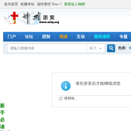
设为首页
收藏本站
读经查经 New~!
基督徒人物榜
门户
论坛
团契
阅读
互动
查经读经
专题
热搜:
帖子
搜
索
请先登录后才能继续浏览
请稍候...
新
手
必
读