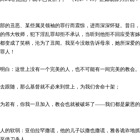
部的丑恶、某些属灵领袖的罪行而震惊，进而深深怀疑。昔日，
的伟大牧师，犯下淫乱罪却拒不承认，当听到他拒不回应受害姊
都变成了笑柄，沦为了丑闻。我至今没敢告诉母亲，她所深爱的
罪人！
明白：这世上没有一个完美的人，也不可能有一间完美的教会。
去跟随，那么基督就不必来到世上，为我们舍命十架；
为若有，你我一旦加入，教会也就被破坏了——我们都是蒙恩的
人的软弱：亚伯拉罕撒谎，他的儿子以撒也撒谎，雅各诡诈地抓
甚至借刀杀人……