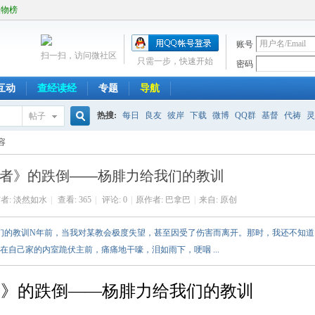
人物榜
账号
扫一扫，访问微社区
只需一步，快速开始
密码
互动
查经读经
专题
导航
热搜:
每日
良友
彼岸
下载
微博
QQ群
基督
代祷
灵
帖子
搜
容
者》的跌倒——杨腓力给我们的教训
索
者:
淡然如水
|
查看:
365
|
评论: 0
|
原作者: 巴拿巴
|
来自: 原创
我们的教训N年前，当我对某教会极度失望，甚至因受了伤害而离开。那时，我还不知道
自己家的内室跪伏主前，痛痛地干嚎，泪如雨下，哽咽 ...
者》的跌倒——杨腓力给我们的教训