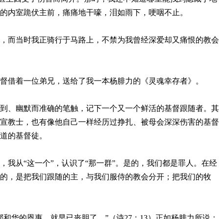
的内室跪伏主前，痛痛地干嚎，泪如雨下，哽咽不止。
，而当时我正骑行于马路上，不禁为我曾经深爱却又痛恨的教会
督借着一位弟兄，送给了我一本杨腓力的《灵魂幸存者》。
到、幽默而准确的笔触，记下一个又一个鲜活的基督跟随者。其
宣教士，也有像他自己一样经历过挣扎、被母会深深伤害的基督
道的基督徒。
，我从“这一个”，认识了“那一群”。是的，我们都是罪人。在经
的，是把我们跟随的主，与我们服侍的教会分开；把我们的牧
和华的恩惠，就早已丧胆了。”（诗27：13）正如杨腓力所说：