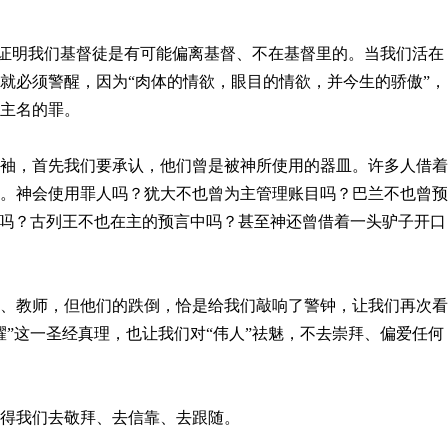
恰恰证明我们基督徒是有可能偏离基督、不在基督里的。当我们活在
就必须警醒，因为“肉体的情欲，眼目的情欲，并今生的骄傲”，
主名的罪。
袖，首先我们要承认，他们曾是被神所使用的器皿。许多人借着
。神会使用罪人吗？犹大不也曾为主管理账目吗？巴兰不也曾预
”吗？古列王不也在主的预言中吗？甚至神还曾借着一头驴子开口
、教师，但他们的跌倒，恰是给我们敲响了警钟，让我们再次看
耀”这一圣经真理，也让我们对“伟人”祛魅，不去崇拜、偏爱任何
得我们去敬拜、去信靠、去跟随。