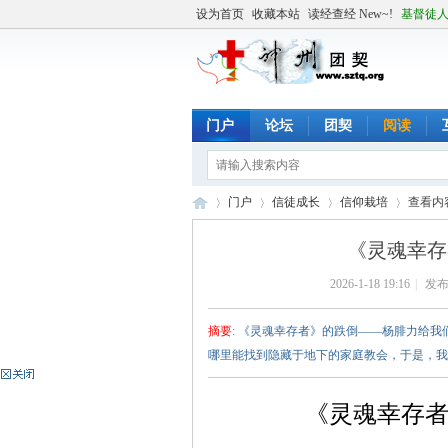
设为首页
收藏本站
读经查经 New~!
基督徒
门户
论坛
团契
阅读
门户
信徒成长
信仰栽培
查看内
《灵魂幸存
2026-1-18 19:16
|
发布
╬
›
›
›
›
摘要
: 《灵魂幸存者》的跌倒——杨腓力给
哪里能找到隐藏于地下的家庭教会，于是，我在
《灵魂幸存