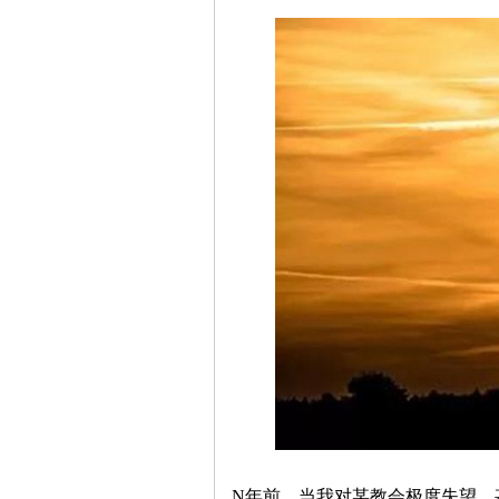
神
州
团
N年前，当我对某教会极度失望，