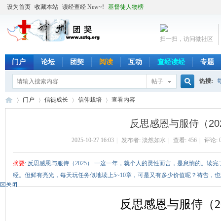
设为首页
收藏本站
读经查经 New~!
基督徒人物榜
扫一扫，访问微社区
门户
论坛
团契
阅读
互动
查经读经
专题
热搜:
帖子
搜
门户
信徒成长
信仰栽培
查看内容
反思感恩与服侍（20
索
2025-10-27 16:03
|
发布者:
淡然如水
|
查看:
456
|
评论: 
╬
›
›
›
›
摘要
: 反思感恩与服侍（2025） 一这一年，就个人的灵性而言，是怠惰的。
经。但鲜有亮光，每天玩任务似地读上5~10章，可是又有多少价值呢？祷告，也渐渐
反思感恩与服侍（20