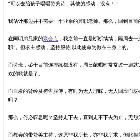
“可以去陪孩子唱唱赞美诗，其他的感动，没有！”
我估计那边并不需要一个业余的兼职老师。那么，回到目前
在阿明弟兄家的
聚会点
，我之前一直是断断续续，隔周去一
职”。但求主感动，坚持服侍,以此使命为做在主身上的。
而诗班，鉴于目前连排练都没有，周日献唱时常常过一遍就
欢的歌就是了。
而自发的背经及祷告服侍，有时为无人理睬，无人回应而灰
吗？
那么，何必叹息呢？坚持走下去，直到走不下去为止，无怨
而教会的带赞美主持，这原非我所长，亦非我所求，但此担