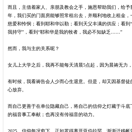
而且，主借着家人、亲朋及教会之手，施恩帮助我们，给予
年，我们买的门面房能够照常租出去，并顺利地收上租金，
慈爱和怜悯；看到耶和华以勒；看到天父丰满的供应；看到
我持守”，看到“耶和华是我的牧者，我必不知缺乏……”
然而，我与主的关系呢？
女儿上大学之后，我再不能每天清晨5点起，因为晨祷无力
有时候，我看祷告会人少而心生退意。但是，却又因基督徒的
心放弃。
而自己更善于在单位隐藏自己，将自己的信仰之灯藏于斗底
的福音事工奉献；也再没有传福音的动力。
2025，信仰每况愈下，正如罗得离开亚伯拉罕，渐渐迁移