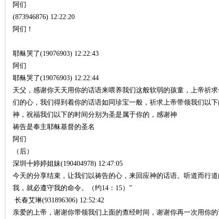
阿们
(873946876) 12:22:20
阿们！
耶稣哭了(19076903) 12:22:43
阿们
耶稣哭了(19076903) 12:22:44
天父，感谢你天天用你的话语来喂养我们这般软弱的孩童，上帝祈求
契
们的心，我们得到着你的话语如同珍宝一般，祈求上帝带领我们以下
神，祝福我们以下的时间分别为圣是属于你的，感谢神
祷告是奉主耶稣基督的圣名
阿们
（后）
深圳╋婷婷姐妹(190404978) 12:47:05
今天的分享结束，让我们以祷告的心，来回应神的话语。听道而行道
我，就必遵守我的命令。（约14：15）”
╋
长春艾琳(931896306) 12:52:42
亲爱的上帝，谢谢你带领我们上面的查经时间，谢谢你再一次用你的