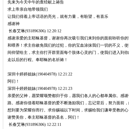
先来为今天中午的查经献上祷告
求上帝亲自地带领我们
神
让我们得着上帝话语的亮光，就有力量，有盼望，有喜乐
感谢神
长春艾琳(931896306) 12:20:12
感谢亲爱的主耶稣基督，谢谢你再次吸引我们来到你的面前聆听你的
和喂养！求主你赦免我们的过犯，你的宝血涂抹我们一切的不义，使
间仰望给主，求主你打开群里面每个肢体心灵的门，使我们进入到你
走以后的行程。奉耶稣的名祈祷！
州
深圳╋婷婷姐妹(190404978) 12:21:22
阿们！
深圳╋婷婷姐妹(190404978) 12:21:23
亲爱的父神，愿荣耀颂赞都归于你，愿我们各人的心都单属你。感谢
路。感谢你借着耶稣基督的爱不断激励我们，忘记背后，努力面前，
想到要为荣耀你而行。求你赐福以下时间，求赐给我们谦卑受教的心
谢赞美你，奉主耶稣基督的圣名，阿们！
长春艾琳(931896306) 12:22:11
团