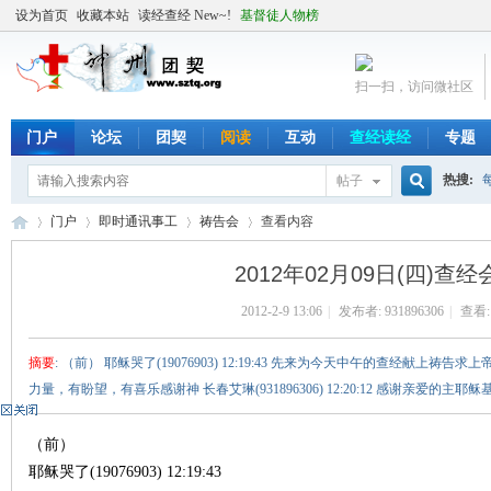
设为首页
收藏本站
读经查经 New~!
基督徒人物榜
扫一扫，访问微社区
门户
论坛
团契
阅读
互动
查经读经
专题
热搜:
帖子
搜
门户
即时通讯事工
祷告会
查看内容
2012年02月09日(四)查
索
2012-2-9 13:06
|
发布者:
931896306
|
查看
╬
›
›
›
›
摘要
: （前） 耶稣哭了(19076903) 12:19:43 先来为今天中午的查经献
力量，有盼望，有喜乐感谢神 长春艾琳(931896306) 12:20:12 感谢亲爱的主耶稣
（前）
耶稣哭了(19076903) 12:19:43