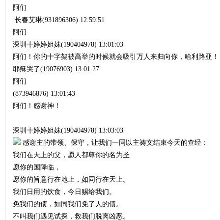
阿们
长春艾琳(931896306) 12:59:51
阿们
深圳╋婷婷姐妹(190404978) 13:01:03
阿们！你的十字架被高举的时候就会吸引万人来归向你，哈利路亚！
耶稣哭了(19076903) 13:01:27
阿们
(873946876) 13:01:43
阿们！感谢神！
深圳╋婷婷姐妹(190404978) 13:03:03
感谢主的带领、保守，让我们一同以主祷文结束今天的查经：
我们在天上的父，愿人都尊你的名为圣
愿你的国降临，
愿你的旨意行在地上，如同行在天上。
我们日用的饮食，今日赐给我们。
免我们的债，如同我们免了人的债。
不叫我们遇见试探，救我们脱离凶恶。