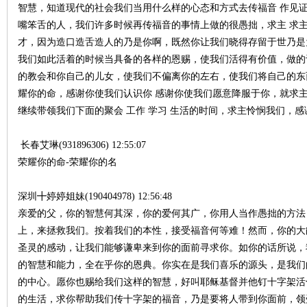
智慧，知道现代的社会我们当用什么样的心态和方式去传福音 作见证
嘴笨舌的人，我们许多时候再传福音的事情上做的很愚拙，求主 求主
才，因为造口造舌造人的乃是你啊，既然你让我们晓得存留于世乃是
我们如此活着的时候当具备的各样的恩赐，使我们活得有价值，做的
的教会和你自己的儿女，使我们不偏离你的左右，使我们将自己的东
耀你的命，感谢你使我们认识你 感谢你使我们愿意降服于你，就求主
继续带领我们下面的聚会 工作 学习 生活的时间，求主怜悯我们，
长春艾琳(931896306) 12:55:07
荣耀你的命-荣耀你的名
深圳╋婷婷姐妹(190404978) 12:56:48
亲爱的父，你的智慧何其深，你的爱何其广，你用人当作愚拙的方法
上，来拯救我们。按着我们的本性，接受福音何等难！然而，你的大
圣灵的感动，让我们能够谦卑来到你的面前寻求你。如你的话所说，
的智慧和能力，全在乎你的恩典。你实在是我们喜乐的源头，是我们
的中心。愿你也赐给我们这样的智慧，好叫耶稣基督并他钉十字架活
的生活，求你帮助我们传十字架的福音，乃是要将人带到你面前，领