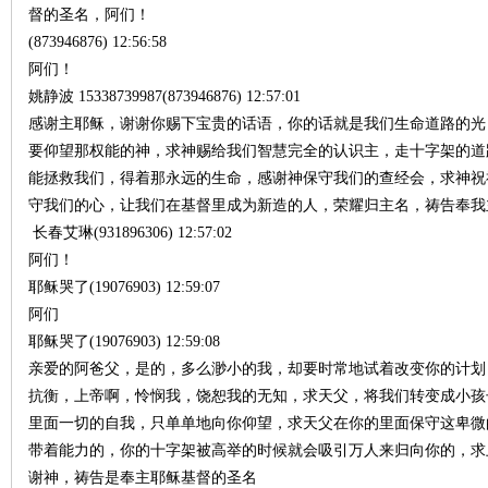
督的圣名，阿们！
(873946876) 12:56:58
阿们！
姚静波 15338739987(873946876) 12:57:01
感谢主耶稣，谢谢你赐下宝贵的话语，你的话就是我们生命道路的光
要仰望那权能的神，求神赐给我们智慧完全的认识主，走十字架的道
能拯救我们，得着那永远的生命，感谢神保守我们的查经会，求神祝
守我们的心，让我们在基督里成为新造的人，荣耀归主名，祷告奉我
长春艾琳(931896306) 12:57:02
阿们！
耶稣哭了(19076903) 12:59:07
阿们
耶稣哭了(19076903) 12:59:08
亲爱的阿爸父，是的，多么渺小的我，却要时常地试着改变你的计划
抗衡，上帝啊，怜悯我，饶恕我的无知，求天父，将我们转变成小孩
里面一切的自我，只单单地向你仰望，求天父在你的里面保守这卑微
带着能力的，你的十字架被高举的时候就会吸引万人来归向你的，求
谢神，祷告是奉主耶稣基督的圣名