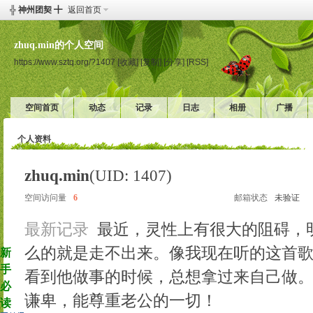
╬ 神州团契 ╋
返回首页
zhuq.min的个人空间
https://www.sztq.org/?1407
[收藏]
[复制]
[分享]
[RSS]
空间首页
动态
记录
日志
相册
广播
个人资料
zhuq.min
(UID: 1407)
空间访问量
6
邮箱状态
未验证
最新记录
最近，灵性上有很大的阻碍，
么的就是走不出来。像我现在听的这首
新
手
看到他做事的时候，总想拿过来自己做
必
谦卑，能尊重老公的一切！
读