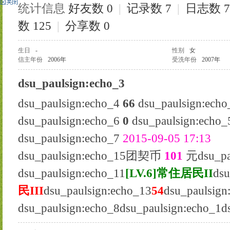
统计信息
好友数 0
|
记录数 7
|
日志数 7
数 125
|
分享数 0
生日
-
性别
女
信主年份
2006年
受洗年份
2007年
dsu_paulsign:echo_3
dsu_paulsign:echo_4
66
dsu_paulsign:echo
dsu_paulsign:echo_6
0
dsu_paulsign:echo_
dsu_paulsign:echo_7
2015-09-05 17:13
dsu_paulsign:echo_15团契币
101
元dsu_pa
dsu_paulsign:echo_11
[LV.6]常住居民II
dsu
民III
dsu_paulsign:echo_13
54
dsu_paulsign
dsu_paulsign:echo_8
dsu_paulsign:echo_1
d