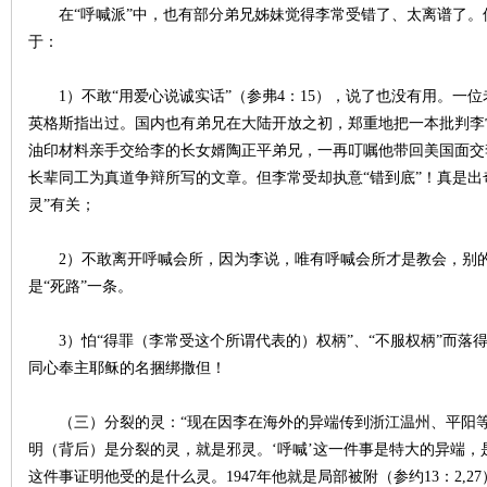
在“呼喊派”中，也有部分弟兄姊妹觉得李常受错了、太离谱了。
于：
1）不敢“用爱心说诚实话”（参弗4：15），说了也没有用。一位
英格斯指出过。国内也有弟兄在大陆开放之初，郑重地把一本批判李
油印材料亲手交给李的长女婿陶正平弟兄，一再叮嘱他带回美国面交
长辈同工为真道争辩所写的文章。但李常受却执意“错到底”！真是出
灵”有关；
2）不敢离开呼喊会所，因为李说，唯有呼喊会所才是教会，别的
是“死路”一条。
3）怕“得罪（李常受这个所谓代表的）权柄”、“不服权柄”而落得
同心奉主
耶稣
的名捆绑撒但！
（三）分裂的灵：“现在因李在海外的异端传到浙江温州、平阳等
明（背后）是分裂的灵，就是邪灵。‘呼喊’这一件事是特大的异端，是1
这件事证明他受的是什么灵。1947年他就是局部被附（参约13：2,