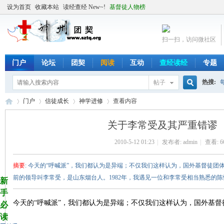
设为首页
收藏本站
读经查经 New~!
基督徒人物榜
扫一扫，访问微社区
门户
论坛
团契
阅读
互动
查经读经
专题
热搜:
帖子
搜
门户
信徒成长
神学进修
查看内容
关于李常受及其严重错谬
索
2010-5-12 01:23
|
发布者:
admin
|
查看:
6
╬
›
›
›
›
摘要
: 今天的“呼喊派”，我们都认为是异端；不仅我们这样认为，国外基督徒
前的领导叫李常受，是山东烟台人。1982年，我遇见一位和李常受相当熟悉的陈恪三
新
手
今天的“呼喊派”，我们都认为是
异端
；不仅我们这样认为，国外
基督
必
读