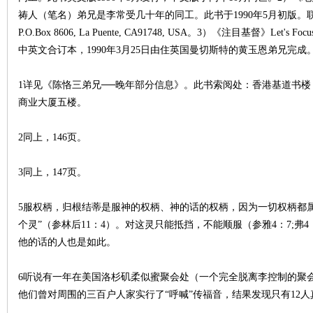
祷人（笔名）弟兄是李常受几十年的同工。此书于1990年5月初版。联络地址：Grac
P.O.Box 8606, La Puente, CA91748, USA。3）《注目基督》Let's Fo
中英文合订本，1990年3月25日由住英国曼切斯特的黄玉恩弟兄完成
1详见《陈恪三弟兄──晚年部分信息》。此书索阅处：香港基道书楼；
商业大厦五楼。
2同上，146页。
3同上，147页。
5服权柄，归根结蒂是服神的权柄、神的话的权柄，因为一切权柄都属于神
个灵”（参林后11：4）。对这灵只能抵挡，不能顺服（参雅4：7;弗4：2
他的话的人也是如此。
6听说有一年在美国洛杉矶柔似蜜聚会处（一个完全脱离李控制的聚
他们曾对周围的三百户人家实行了“呼喊”传福音，结果发现只有12