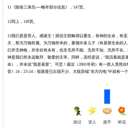
11《陈恪三弟兄──晚年部分信息》，147页。
12同上，149页。
13我们原是罪人。
感谢
主！因信主耶稣得以重生，
有神
的生命，有圣
天，那为万物所属、为万物所本的，要领许多儿子（有基督生命的人）进
们并无神格，并非自有永有，也非无所不能、无所不知、无所不在。
神是我们所永远敬拜、敬爱的主宰。同样，圣经是说，“我活着就是基
命），并未说“我是基督”。可悲！最近（2001年初）有一群人竟然
音》24：23-24：假基督已出现不少。大陆异端“东方闪电”中就有一个
1
路过
雷人
握手
鲜花