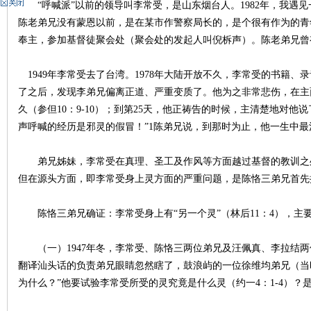
“呼喊派”以前的领导叫李常受，是山东烟台人。1982年，我遇
陈老弟兄没有蒙恩以前，是在某市作警察局长的，是个很有作为的青
神
奉主，参加
基督
徒
聚会
处（聚会处的发起人叫倪柝声）。陈老弟兄曾
1949年李常受去了台湾。1978年大陆开放不久，李常受的书籍
了之后，发现李弟兄偏离正道、严重变质了。他为之非常悲伤，在主
久（参但10：9-10）；到第25天，他正祷告的时候，主清楚地对他说
声呼喊的经历是邪灵的假冒！”1陈弟兄说，到那时为止，他一生中
弟兄
姊妹
，李常受在
真理
、圣工及作风等方面越过基督的教训之
州
但在源头方面，即李常受身上灵方面的严重问题，是陈恪三弟兄首先
陈恪三弟兄确证：李常受身上有“另一个灵”（林后11：4），主
（一）1947年冬，李常受、陈恪三两位弟兄及汪佩真、李拉结两
翻译汕头话的负责弟兄眼睛忽然瞎了，鼓浪屿的一位徐维均弟兄（当
为什么？”他要试验李常受所受的灵究竟是什么灵（约一4：1-4）？
团