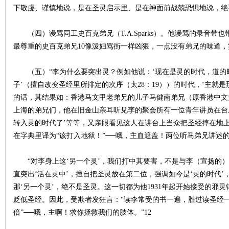
下敬虔、谨慎地说，是在圣灵启示里、是在神面前战兢恐惧地说，绝
（四）谩骂同工史百克弟兄（T.A.Sparks）。他谩骂的录音带
最尊重的史百克弟兄10像泼妇骂街一样凶狠，一点没有弟兄的味道，
（五）“李为什么要突出灵？例如他说：‘现在是灵的时代，道的时
子’（擅自改变圣经里所排定的次序（太28：19））的时代，‘主就是
的话，其结果如：香港马文甲老弟兄的儿子马健南弟兄（原香港中文
上海的弟兄们，他在旧金山亲耳听见李的聚会所有一位青年讲员在台
转入灵的时代了’等等，又亲眼看见这人在讲台上当众把圣经摔在地上，喊叫说：“
在字典里译为“该打入地狱！”──哦，主血遮盖！两位听马弟兄讲述
“对李身上这‘另一个灵’，我们打中其要害，不是与李（宣扬的）
直突出‘活在灵中’，擅自把圣灵放在第二位，强调如今是‘灵的时代
那‘另一个灵’，绝不是圣灵。这一切都为他1931年起开始接受的邪
贬低圣经。因此，受欺者发狂言：“读李常受的书一遍，胜过读圣经一
倍”──哦，主啊！求你拯救我们的肢体。”12