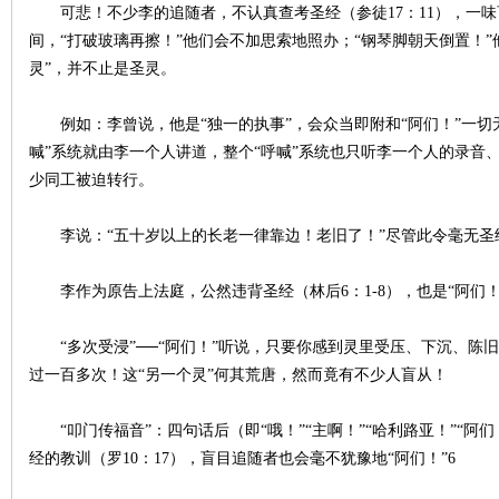
可悲！不少李的追随者，不认真查考
圣经
（参徒17：11），
间，“打破玻璃再擦！”他们会不加思索地照办；“钢琴脚朝天倒置！”
灵”，并不止是圣灵。
例如：李曾说，他是“独一的执事”，会众当即附和“阿们！”一切
喊”系统就由李一个人讲道，整个“呼喊”系统也只听李一个人的录音
少同工被迫转行。
李说：“五十岁以上的长老一律靠边！老旧了！”尽管此令毫无圣经
李作为原告上法庭，公然违背圣经（林后6：1-8），也是“阿们！
“多次受浸”──“阿们！”听说，只要你感到灵里受压、下沉、陈
过一百多次！这“另一个灵”何其荒唐，然而竟有不少人盲从！
“叩门传
福音
”：四句话后（即“哦！”“主啊！”“哈利路亚！”“
经的教训（罗10：17），盲目追随者也会毫不犹豫地“阿们！”6