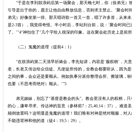
“于是在李到鼓浪屿后第一场聚会，那天晚七时，你（徐弟兄）独
引导
是出于你的，愿主让他自由释放信息，否则求主禁止。’聚会时
弟兄）好像坐第一排。那天唱
诗歌
一首又一首，唱了许多首，从来未
是2-3首），我觉得奇怪。半小时后，李站到台前，说：‘聚会时间
了。’”4“神扣住了”几个字给人很深的印象。这在聚会处历史上是前
（二）鬼魔的道理（提前4：1）
契
“在鼓浪屿第二天清早祈祷会，李先短讲，内容是‘服权柄’，大意
老，长老又传达给众信徒。凡使徒所传的，全
教会
都要听从，因为是
之间的事，会众还是要顺从。例如执事分派你整理会所、擦玻璃，吩
也要（不思考而绝对）顺从。’”5
弟兄姊妹，别忘了“基督是教会的头”。教会里没有人的权柄，只
的心，谦卑寻求、传达神的旨意（参林前7：25,40,14：37）。
颠倒放置吗？这明显是鬼魔的道理！我们唯有对神是绝对顺服，对人
╋
不能违背神和他的道（徒4：19;5：29）。