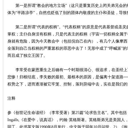
第一是所谓“教会的地方立场”（这只是重复历史上闭关弟兄会的
体为“半路凉亭”，自然也贬低了别的团体内敬虔的主仆和圣徒，导致
第二是所谓“代表的权柄”。“代表权柄”的原意是代表基督或圣灵
掌权；主仆自身没有权柄，只是代表主的权柄（宇宙一切权柄全属于神，
身就有危险，因为今天教会中（包括倪自己在内），有几个人像摩西
全落到自己当权柄的严重篡权的罪恶中去了！无形中成了“呼喊派”的
而且成了独立王国了。
李常受在蒙恩重生之后确有一个时期很清心、很追求，在圣经上下
悲惨！归根结底，李失败的最初、最根本的原因，是偏离十架道路─
权势之下，进而逐渐被它牢笼、控制，落到异端中去，实在是我们的
注释
参《创世记生命读经》（李常受著）第25篇“论求告主名”。其中包括：1）Speaking t
Ingalls,《在爱中，说真话》，约翰·英格斯著。英格斯弟兄是美
同工。此书英文版1990年8月发行，中文版于同年10月问世。2）《