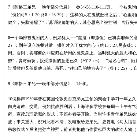
7《陈恪三弟兄──晚年部分信息》，参54-58,110-111页。一个
（例如可5：1-20;路8：26-39）。这样的人在鬼被赶出之后，“心里明
健全，头脑清醒了”，说明被鬼附的人，其心思完全被控制，言行失
8一个局部被鬼附的人，例如犹大──“
魔鬼
（即撒但）已将卖耶稣的意
2）；到主设立晚餐过后，撒但才入了犹大的心（约13：27,另参徒
附。否则，卖耶稣的罪应归在所附的魔鬼身上。当时犹大的意志和心
贼”，贪财偷窃，接受撒但的意思已久（约12：6），“鬼迷心窍”，
过后撒但又催促他自杀、吊死，“往自己的地方去了”（徒1：25），
9《陈恪三弟兄──晚年部分信息》，146页。
10倪柝声1939年曾在英国伦敦史百克弟兄主领的聚会中学习一年
向史请教、交通。例如抗战胜利后，上海许多学校在每周一上午有“纪
躬、宣读总理遗嘱的仪式，不照办者要开除。当时许多青年弟兄姊妹
波；事关重大，倪对此看不清，发电报给史弟兄。史复电《马太福音》
宗教仪式？后者把孙当神拜，前者则把他当作贡献巨大的政治人物（