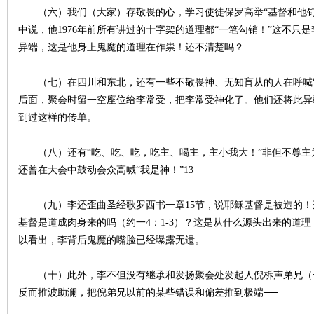
（六）我们（大家）存敬畏的心，学习使徒保罗高举“基督和他
中说，他1976年前所有讲过的十字架的道理都“一笔勾销！”这不只
异端，这是他身上鬼魔的道理在作祟！还不清楚吗？
（七）在
四川
和东北，还有一些不敬畏神、无知盲从的人在呼喊“
后面，聚会时留一空座位给李常受，把李常受神化了。他们还将此异
到过这样的传单。
（八）还有“吃、吃、吃，吃主、喝主，主小我大！”非但不尊主
还曾在大会中鼓动会众高喊“我是神！”13
（九）李还歪曲圣经歌罗西书一章15节，说耶稣基督是被造的！
基督是道成肉身来的吗（约一4：1-3）？这是从什么源头出来的道
以看出，李背后鬼魔的嘴脸已经曝露无遗。
（十）此外，李不但没有继承和发扬聚会处发起人倪柝声弟兄（
反而推波助澜，把倪弟兄以前的某些错误和偏差推到极端──