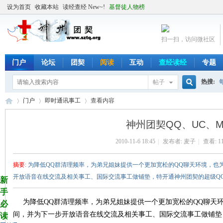
设为首页
收藏本站
读经查经 New~!
基督徒人物榜
扫一扫，访问微社区
门户
论坛
团契
阅读
互动
查经读经
专题
热搜:
帖子
搜
门户
即时通讯事工
查看内容
神州团契QQ、UC、M
索
2010-11-6 18:45
|
发布者:
麦子
|
查看:
1
╬
›
›
›
摘要
: 为降低QQ群清理频率，为弟兄姐妹提供一个更加宽松的QQ聊天环境，
开放语音在线交流及相关事工、国际交流事工做铺垫，特开通神州团契的超级QQ群、
新
手
为降低QQ群清理频率，为弟兄姐妹提供一个更加宽松的QQ聊天
必
间，并为下一步开放语音在线交流及相关事工、国际交流事工做铺垫
读