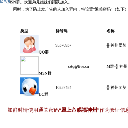
MSN群。欢迎弟兄姐妹们踊跃加入。
同时，为了防止发广告的人加入群内，特设置“通关密码”（如下
神
类型
群号码
名称
95376937
╬ 神州团契
QQ群
sztq@live.cn
M群-╬
州
MSN群
10257484
╬ 神州团契
UC群
加群时请使用通关密码“
愿上帝赐福神州
”作为验证信
团