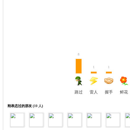
8
契
1
1
路过
雷人
握手
鲜花
刚表态过的朋友 (
10 人
)
╋